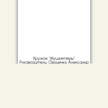
Кружок "Мушкетёры"
Руководитель:
Овдиенко Александр
Андреевич
Программа предусматривает
групповые , индивидуальные занятия
с тренером, учебно-тренировочную
практику, участие в спортивных
соревнованиях города Одинцово,
Московской области, города.
Москвы.