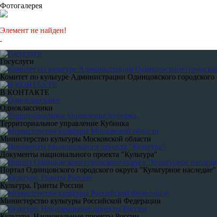
Фотогалерея
Элемент не найден!
Госуслуги
Комитет по культуре Администрации Одинцовского городского 
В КОНТАКТЕ
Одноклассники
Территориальное управление Кубинка
Министерство культуры Московской области
Документы национального проекта "Культура"
Портал Одинцовского городского округа "Культурное наследие"
Культура. Гранты России
Министерство культуры Российской Федерации
Культура. Национальные проекты России