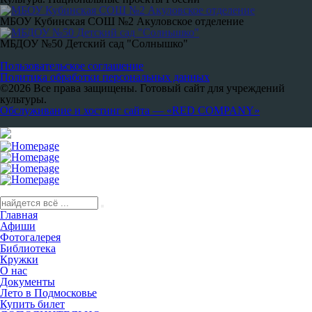
МБОУ Кубинская СОШ №2 Акуловское отделение
МБДОУ №50 Детский сад "Солнышко"
Пользовательское соглашение
Политика обработки персональных данных
©2026 Все права защищены. Готовый сайт для учреждений
культуры.
Обслуживание и хостинг сайта — «RED COMPANY»
Главная
Афиши
Фотогалерея
Библиотека
Кружки
О нас
Документы
Лето в Подмосковье
Купить билет