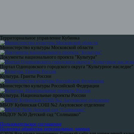
Территориальное управление Кубинка
Министерство культуры Московской области
Документы национального проекта "Культура"
Портал Одинцовского городского округа "Культурное наследие"
Культура. Гранты России
Министерство культуры Российской Федерации
Культура. Национальные проекты России
МБОУ Кубинская СОШ №2 Акуловское отделение
МБДОУ №50 Детский сад "Солнышко"
Пользовательское соглашение
Политика обработки персональных данных
©2026 Все права защищены. Готовый сайт для учреждений куль